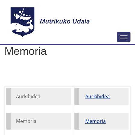
N
Togg
a
Memoria
v
e
g
a
c
i
Aurkibidea
Aurkibidea
ó
n
Memoria
Memoria