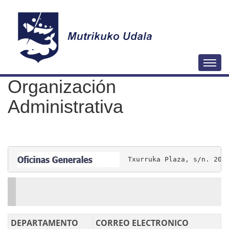
N
Togg
a
Organización
v
e
Administrativa
g
a
c
i
  Txurruka Plaza, s/n. 208
ó
n
DEPARTAMENTO
CORREO ELECTRONICO