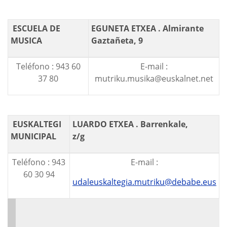
ESCUELA DE
EGUNETA ETXEA . Almirante
MUSICA
Gaztañeta, 9
Teléfono : 943 60
E-mail :
37 80
mutriku.musika@euskalnet.net
EUSKALTEGI
LUARDO ETXEA . Barrenkale,
MUNICIPAL
z/g
Teléfono : 943
E-mail :
60 30 94
udaleuskaltegia.mutriku@debabe.eus