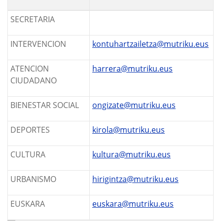
SECRETARIA
INTERVENCION
kontuhartzailetza@mutriku.eus
ATENCION
harrera@mutriku.eus
CIUDADANO
BIENESTAR SOCIAL
ongizate@mutriku.eus
DEPORTES
kirola@mutriku.eus
CULTURA
kultura@mutriku.eus
URBANISMO
hirigintza@mutriku.eus
EUSKARA
euskara@mutriku.eus