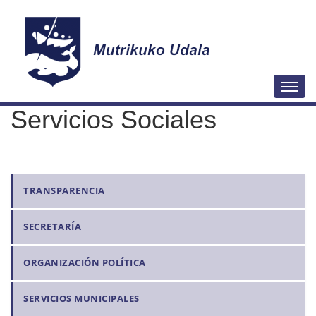
N
Togg
a
Servicios Sociales
v
e
g
a
N
TRANSPARENCIA
c
a
i
SECRETARÍA
v
ó
e
n
ORGANIZACIÓN POLÍTICA
g
a
SERVICIOS MUNICIPALES
c