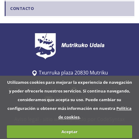
CONTACTO
Txurruka plaza 20830 Mutriku
Utilizamos cookies para mejorar la experiencia de navegación
Tfno 943 60 32 44
Fax 943 60 36 92
y poder ofrecerle nuestros servicios. Si continua navegando,
ENVIAR UN EMAIL
consideramos que acepta su uso. Puede cambiar su
configuración u obtener más información en nuestra
Política
de cookies
.
Aviso legal
- sitio web realizado por CodeSyntax
Aceptar