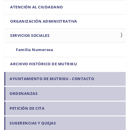
i
ATENCIÓN AL CIUDADANO
ó
n
ORGANIZACIÓN ADMINISTRATIVA
SERVICIOS SOCIALES
Familia Numerosa
ARCHIVO HISTÓRICO DE MUTRIKU
AYUNTAMIENTO DE MUTRIKU - CONTACTO
ORDENANZAS
PETICIÓN DE CITA
SUGERENCIAS Y QUEJAS