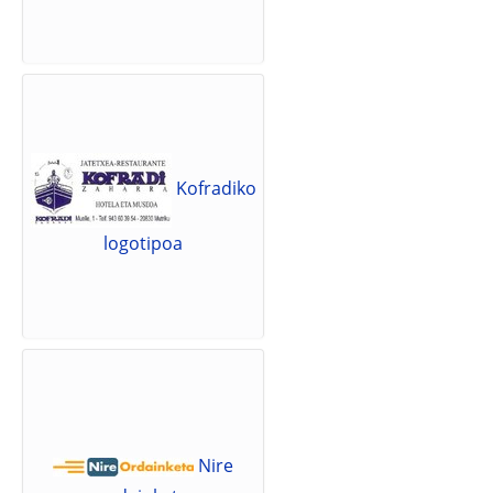
Kofradiko
logotipoa
Nire