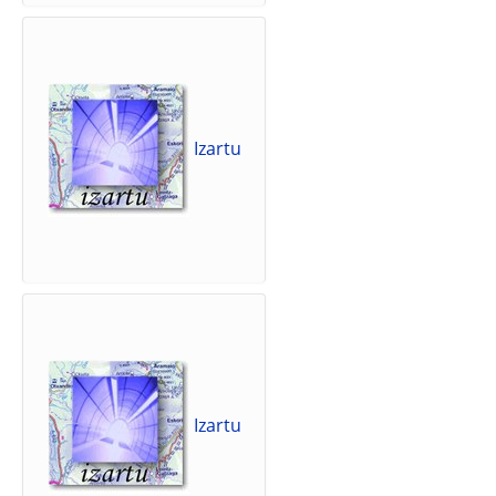
Izartu
Izartu