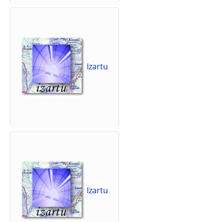
Izartu
Izartu