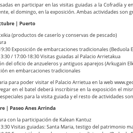
sadas en participar en las visitas guiadas a la Cofradía y 
ente, el domingo, en la exposición. Ambas actividades son gr
ctubre | Puerto
txikia (productos de caserío y conservas de pescado)
ura
-19:30 Exposición de embarcaciones tradicionales (Beduola E
13:30 / 17:00-18:30 Visitas guiadas al Palacio Arrietakua
ón del oficio de anzueleros y antiguos aparejos (Arkugain El
ción en embarcaciones tradicionales
aria para poder visitar el Palacio Arrietua en la web www.g
egar en el batel deberá inscribirse en la exposición el mi
especiales para la visita guiada y el resto de actividades son
re | Paseo Anes Arrinda
ura con la participación de Kalean Kantuz
13:30 Visitas guiadas: Santa Maria, testigo del patrimonio 