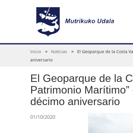
N
a
v
U
Inicio
Noticias
El Geoparque de la Costa Va
e
s
aniversario
g
t
a
El Geoparque de la C
e
c
d
Patrimonio Marítimo”
i
e
décimo aniversario
ó
s
n
t
01/10/2020
á
a