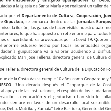
cio de anzueleros y antiguos aparejadores
. En Deba,
uiadas a la iglesia de Santa María y se realizará un taller d
sado por el
Departamento de Cultura, Cooperación, Juv
de Gipuzkoa
, se enmarca dentro de las
Jornadas Europe
miso, la ilusión, las ganas de hacer visible nuestro patrim
anteriores, lo que ha supuesto un reto enorme para todos l
iones e incertidumbres provocadas por la Covid-19. Querem
el enorme esfuerzo hecho por todas las entidades orga
udadanía guipuzcoana va a valorar acudiendo a disfru
explicado Mari Jose Telleria, directora general de Cultura 
se Telleria, directora general de Cultura de la Diputación F
rque de la Costa Vasca cumple 10 años como Geoparque y
NESCO
. “Una década después el Geoparque de la Cost
al apoyo de las instituciones, el respaldo de los ciudadanos
ervación, la educación y el geoturismo han sido los pila
ndo siempre en favor de un desarrollo local sostenibl
ue, Deba, Mutriku y Zumaia” Leire Barriuso, Gerente del G