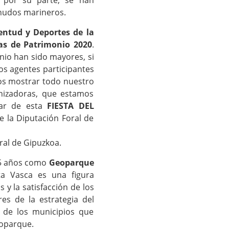
 por su parte, se han
e nudos marineros.
entud y Deportes de la
as de Patrimonio 2020
.
onio han sido mayores, si
os agentes participantes
os mostrar todo nuestro
nizadoras, que estamos
tar de esta
FIESTA DEL
de la Diputación Foral de
oral de Gipuzkoa.
 5 años como
Geoparque
a Vasca es una figura
 y la satisfacción de los
res de la estrategia del
e de los municipios que
eoparque.