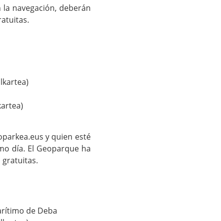
en la navegación, deberán
atuitas.
lkartea)
kartea)
eoparkea.eus y quien esté
smo día. El Geoparque ha
 gratuitas.
marítimo de Deba