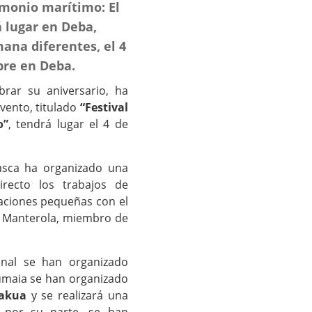
imonio marítimo: El
á lugar en Deba,
mana diferentes, el 4
bre en Deba.
rar su aniversario, ha
vento, titulado
“Festival
o”
, tendrá lugar el 4 de
asca ha organizado una
recto los trabajos de
caciones pequeñas con el
io Manterola, miembro de
onal se han organizado
Zumaia se han organizado
takua
y se realizará una