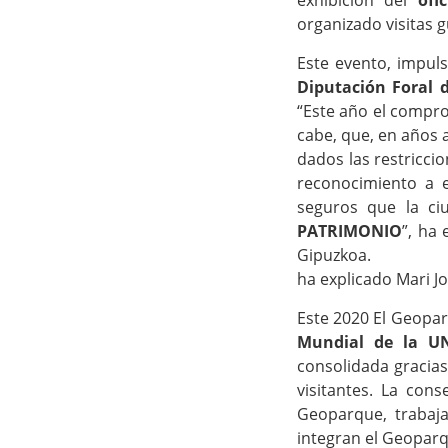
exhibición del
ofi
organizado visitas g
Este evento, impul
Diputación Foral 
“Este año el compro
cabe, que, en años 
dados las restricc
reconocimiento a 
seguros que la ci
PATRIMONIO
”, ha 
Gipuzkoa.
ha explicado Mari Jo
Este 2020 El Geopa
Mundial de la U
consolidada gracias 
visitantes. La cons
Geoparque, trabaja
integran el Geoparq