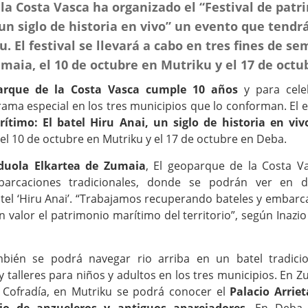
la Costa Vasca ha organizado el “Festival de patr
 un siglo de historia en vivo” un evento que tendr
 El festival se llevará a cabo en tres fines de se
maia, el 10 de octubre en Mutriku y el 17 de octu
arque de la Costa Vasca cumple 10 años
y para celeb
ma especial en los tres municipios que lo conforman. El e
timo: El batel Hiru Anai, un siglo de historia en viv
el 10 de octubre en Mutriku y el 17 de octubre en Deba.
duola Elkartea de Zumaia
, El geoparque de la Costa V
arcaciones tradicionales, donde se podrán ver en di
tel ‘Hiru Anai’. “Trabajamos recuperando bateles y embar
n valor el patrimonio marítimo del territorio”, según Inaz
mbién se podrá navegar rio arriba en un batel tradici
y talleres para niños y adultos en los tres municipios. En 
la Cofradía, en Mutriku se podrá conocer el
Palacio Arrie