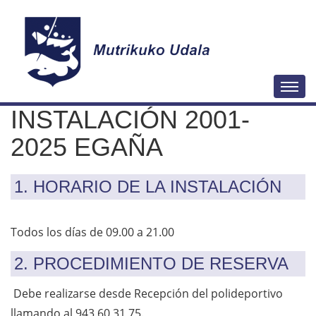
N
Togg
a
INSTALACIÓN 2001-
v
e
2025 EGAÑA
g
a
1. HORARIO DE LA INSTALACIÓN
c
i
Todos los días de 09.00 a 21.00
ó
n
2. PROCEDIMIENTO DE RESERVA
Debe realizarse desde Recepción del polideportivo
llamando al 943 60 31 75.