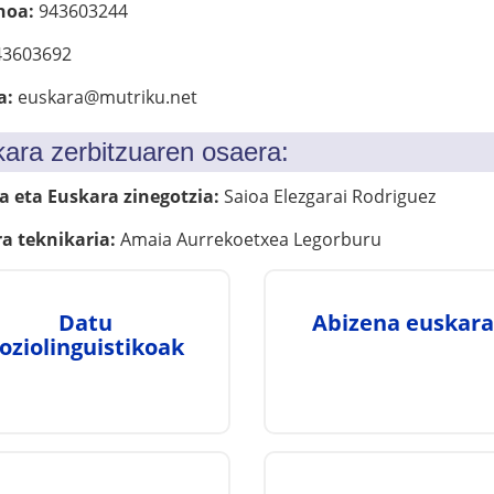
noa:
943603244
3603692
a:
euskara@mutriku.net
ara zerbitzuaren osaera:
a eta Euskara zinegotzia:
Saioa Elezgarai Rodriguez
a teknikaria:
Amaia Aurrekoetxea Legorburu
Datu
Abizena euskara
oziolinguistikoak