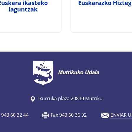
Euskara ikasteko
Euskarazko Hizteg
laguntzak
Txurruka plaza 20830 Mutriku
o 943 60 32 44
Fax 943 60 36 92
ENVIAR U