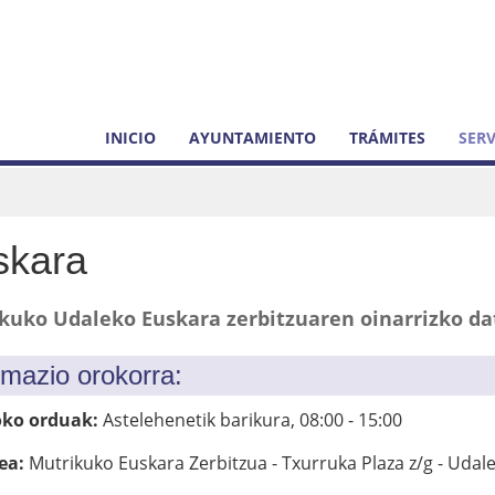
INICIO
AYUNTAMIENTO
TRÁMITES
SERV
skara
kuko Udaleko Euskara zerbitzuaren oinarrizko da
rmazio orokorra:
ko orduak:
Astelehenetik barikura, 08:00 - 15:00
ea:
Mutrikuko Euskara Zerbitzua - Txurruka Plaza z/g - Udale