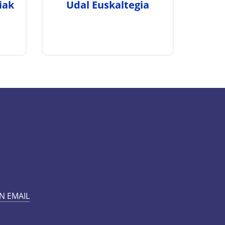
iak
Udal Euskaltegia
N EMAIL