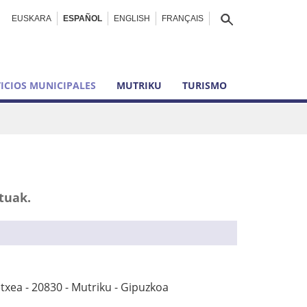
EUSKARA
ESPAÑOL
ENGLISH
FRANÇAIS
ICIOS MUNICIPALES
MUTRIKU
TURISMO
tuak.
txea - 20830 - Mutriku - Gipuzkoa