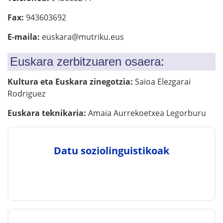
Fax:
943603692
E-maila:
euskara@mutriku.eus
Euskara zerbitzuaren osaera:
Kultura eta Euskara zinegotzia:
Saioa Elezgarai
Rodriguez
Euskara teknikaria:
Amaia Aurrekoetxea Legorburu
Datu soziolinguistikoak