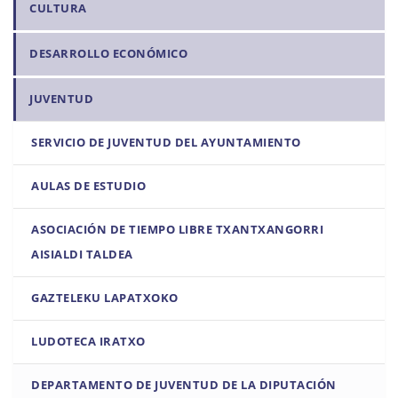
CULTURA
v
e
DESARROLLO ECONÓMICO
g
a
JUVENTUD
c
i
SERVICIO DE JUVENTUD DEL AYUNTAMIENTO
ó
n
AULAS DE ESTUDIO
ASOCIACIÓN DE TIEMPO LIBRE TXANTXANGORRI
AISIALDI TALDEA
GAZTELEKU LAPATXOKO
LUDOTECA IRATXO
DEPARTAMENTO DE JUVENTUD DE LA DIPUTACIÓN