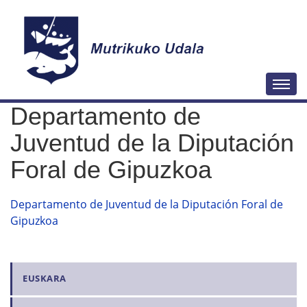
N
Togg
a
Departamento de
v
e
Juventud de la Diputación
g
Foral de Gipuzkoa
a
c
Departamento de Juventud de la Diputación Foral de
i
Gipuzkoa
ó
n
N
EUSKARA
a