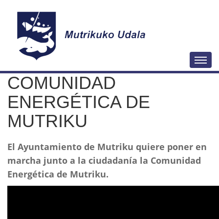
N
Togg
a
COMUNIDAD
v
e
ENERGÉTICA DE
g
MUTRIKU
a
c
El Ayuntamiento de Mutriku quiere poner en
i
marcha junto a la ciudadanía la Comunidad
ó
Energética de Mutriku.
n