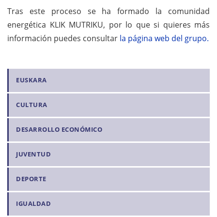
Tras este proceso se ha formado la comunidad
energética KLIK MUTRIKU, por lo que si quieres más
información puedes consultar
la página web del grupo.
N
EUSKARA
a
CULTURA
v
e
DESARROLLO ECONÓMICO
g
a
JUVENTUD
c
i
DEPORTE
ó
n
IGUALDAD