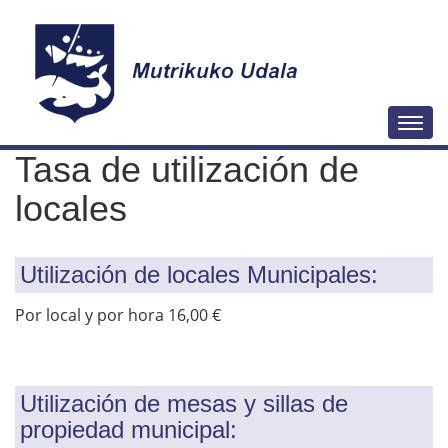
N
Togg
a
Tasa de utilización de
v
e
locales
g
a
Utilización de locales Municipales:
c
i
Por local y por hora 16,00 €
ó
n
Utilización de mesas y sillas de
propiedad municipal: