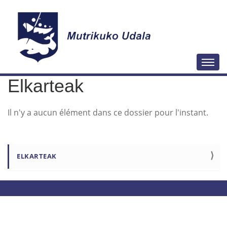
N
Togg
a
Elkarteak
v
i
Il n'y a aucun élément dans ce dossier pour l'instant.
g
a
t
i
N
ELKARTEAK
o
a
n
v
i
g