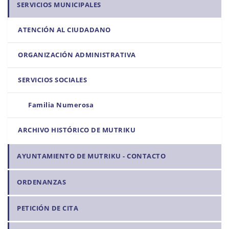
SERVICIOS MUNICIPALES
c
i
ATENCIÓN AL CIUDADANO
ó
n
ORGANIZACIÓN ADMINISTRATIVA
SERVICIOS SOCIALES
Familia Numerosa
ARCHIVO HISTÓRICO DE MUTRIKU
AYUNTAMIENTO DE MUTRIKU - CONTACTO
ORDENANZAS
PETICIÓN DE CITA