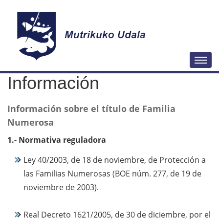
N
Togg
a
Información
v
e
Información sobre el título de Familia
g
Numerosa
a
c
1.-
Normativa reguladora
i
Ley 40/2003, de 18 de noviembre, de Protección a
ó
las Familias Numerosas (BOE núm. 277, de 19 de
n
noviembre de 2003).
Real Decreto 1621/2005, de 30 de diciembre, por el