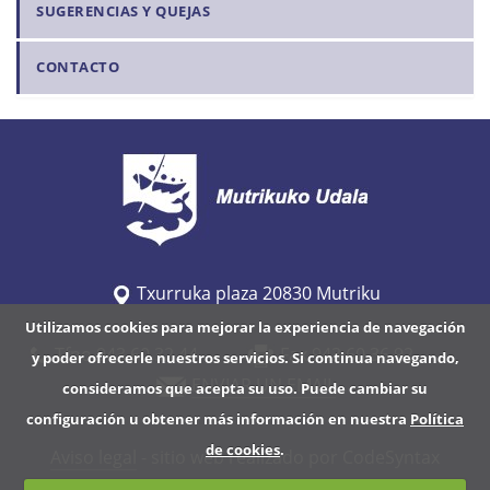
SUGERENCIAS Y QUEJAS
CONTACTO
Txurruka plaza 20830 Mutriku
Utilizamos cookies para mejorar la experiencia de navegación
Tfno 943 60 32 44
Fax 943 60 36 92
y poder ofrecerle nuestros servicios. Si continua navegando,
ENVIAR UN EMAIL
consideramos que acepta su uso. Puede cambiar su
configuración u obtener más información en nuestra
Política
de cookies
.
Aviso legal
- sitio web realizado por CodeSyntax