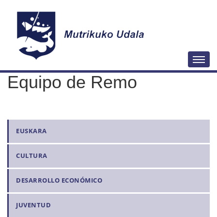
N
Togg
a
Equipo de Remo
v
e
g
a
N
EUSKARA
c
a
i
CULTURA
v
ó
e
n
DESARROLLO ECONÓMICO
g
a
JUVENTUD
c