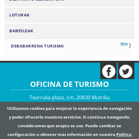
v
e
LOTURAK
g
a
BABESLEAK
c
i
DEBABARRENA TURISMO
ó
n
OFICINA DE TURISMO
Txurruka plaza, s/n, 20830 Mutriku
Telefonoa: 943 60 33 78
Utilizamos cookies para mejorar la experiencia de navegación
Envíanos un mensaje
y poder ofrecerle nuestros servicios. Si continua navegando,
consideramos que acepta su uso. Puede cambiar su
configuración u obtener más información en nuestra
Política