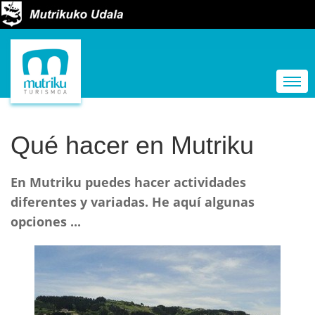
N
a
Togg
v
e
g
Qué hacer en Mutriku
a
c
En Mutriku puedes hacer actividades
i
diferentes y variadas. He aquí algunas
ó
opciones ...
n