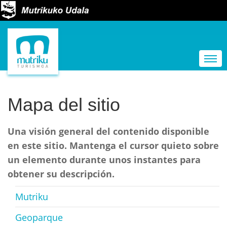
N
a
Togg
v
e
g
Mapa del sitio
a
c
Una visión general del contenido disponible
i
en este sitio. Mantenga el cursor quieto sobre
ó
un elemento durante unos instantes para
n
obtener su descripción.
Mutriku
Geoparque