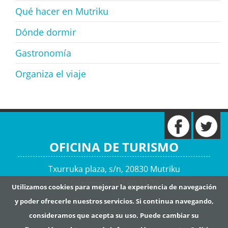
Qué hacer en Mutriku
Dónde dormir
Gastronomía
Organiza el viaje
OFICINA DE TURISMO
Txurruka plaza, s/n, 20830 Mutriku
Telefonoa: 943 60 33 78
Utilizamos cookies para mejorar la experiencia de navegación
Envíanos un mensaje
y poder ofrecerle nuestros servicios. Si continua navegando,
consideramos que acepta su uso. Puede cambiar su