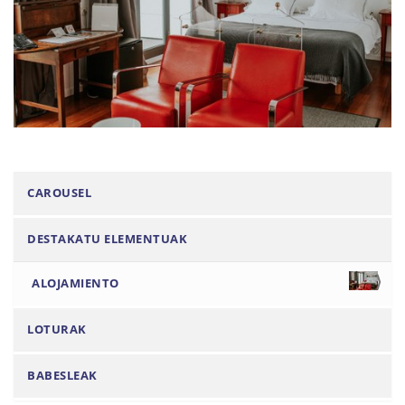
N
CAROUSEL
a
DESTAKATU ELEMENTUAK
v
e
ALOJAMIENTO
g
a
LOTURAK
c
i
BABESLEAK
ó