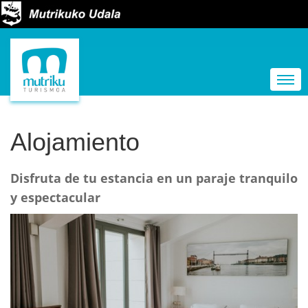
N
a
Togg
v
e
g
Alojamiento
a
c
Disfruta de tu estancia en un paraje tranquilo
i
y espectacular
ó
n