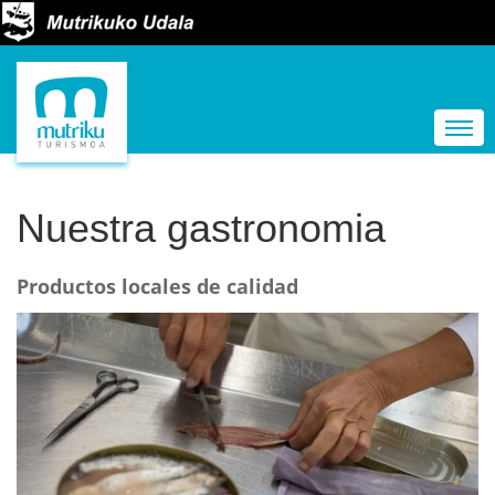
N
a
Togg
v
e
g
Nuestra gastronomia
a
c
Productos locales de calidad
i
ó
n