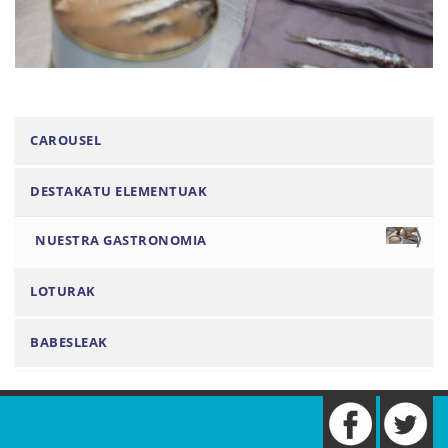
N
CAROUSEL
a
DESTAKATU ELEMENTUAK
v
e
NUESTRA GASTRONOMIA
g
a
LOTURAK
c
i
BABESLEAK
ó
n