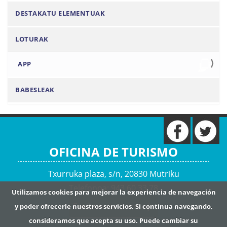
a
DESTAKATU ELEMENTUAK
v
e
LOTURAK
g
a
APP
c
i
BABESLEAK
ó
n
OFICINA DE TURISMO
Txurruka plaza, s/n, 20830 Mutriku
Telefonoa: 943 60 33 78
Utilizamos cookies para mejorar la experiencia de navegación
Envíanos un mensaje
y poder ofrecerle nuestros servicios. Si continua navegando,
consideramos que acepta su uso. Puede cambiar su