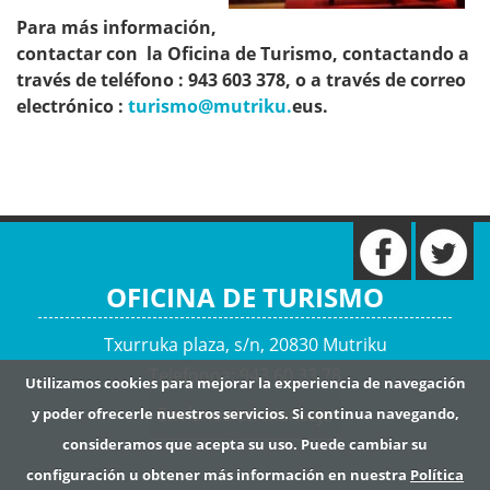
Para más información,
contactar con la Oficina de Turismo, contactando a
través de teléfono : 943 603 378, o a través de correo
electrónico :
turismo@mutriku.
eus.
OFICINA DE TURISMO
Txurruka plaza, s/n, 20830 Mutriku
Telefonoa: 943 60 33 78
Utilizamos cookies para mejorar la experiencia de navegación
Envíanos un mensaje
y poder ofrecerle nuestros servicios. Si continua navegando,
consideramos que acepta su uso. Puede cambiar su
configuración u obtener más información en nuestra
Política