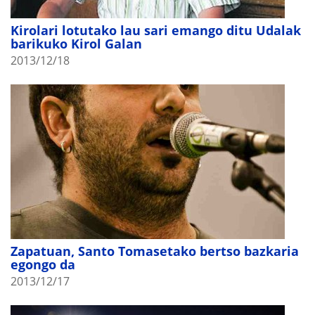
Kirolari lotutako lau sari emango ditu Udalak
barikuko Kirol Galan
2013/12/18
Zapatuan, Santo Tomasetako bertso bazkaria
egongo da
2013/12/17