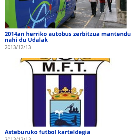
2014an herriko autobus zerbitzua mantendu
nahi du Udalak
2013/12/13
Asteburuko futbol karteldegia
2013/12/13