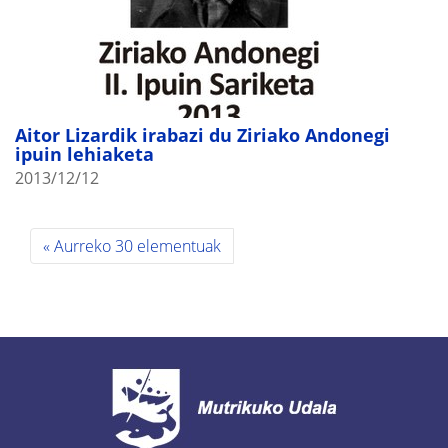
Aitor Lizardik irabazi du Ziriako Andonegi
ipuin lehiaketa
2013/12/12
« Aurreko 30 elementuak