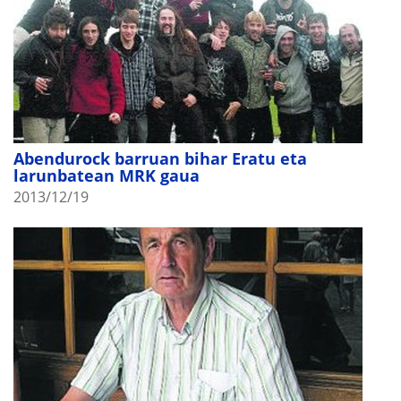
Abendurock barruan bihar Eratu eta
larunbatean MRK gaua
2013/12/19