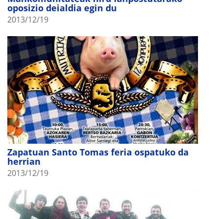
oposizio deialdia egin du
2013/12/19
Zapatuan Santo Tomas feria ospatuko da
herrian
2013/12/19