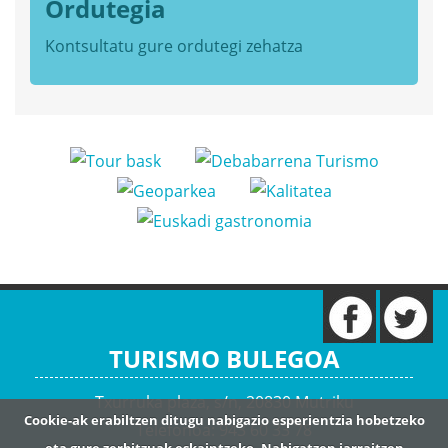
Ordutegia
Kontsultatu gure
ordutegi zehatza
TURISMO BULEGOA
Txurruka plaza, s/n, 20830 Mutriku
Cookie-ak erabiltzen ditugu nabigazio esperientzia hobetzeko
Telefonoa: 943 60 33 78
eta gure zerbitzuak eskaintzeko. Nabigatzen jarraitzen