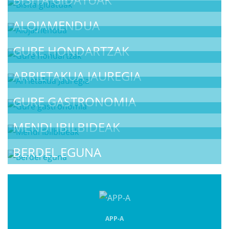
ALOJAMENDUA
GURE HONDARTZAK
ARRIETAKUA JAUREGIA
GURE GASTRONOMIA
MENDI IBILBIDEAK
BERDEL EGUNA
APP-A