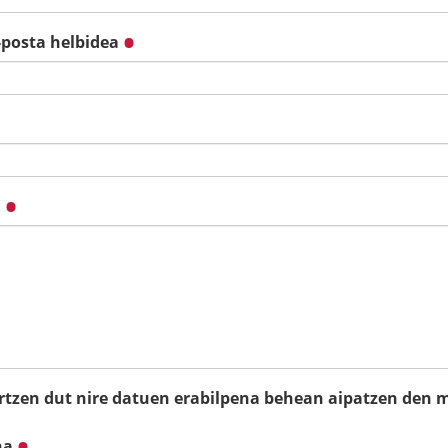
-posta helbidea
a
tzen dut nire datuen erabilpena behean aipatzen den
ha