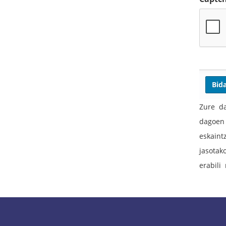
Zure da
dagoen 
eskaint
jasotak
erabili