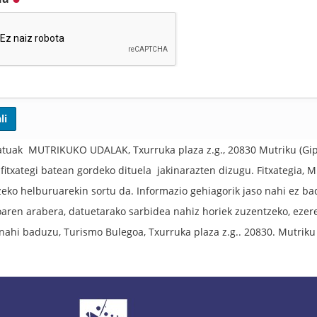
tuak MUTRIKUKO UDALAK, Txurruka plaza z.g., 20830 Mutriku (Gipu
fitxategi batean gordeko dituela jakinarazten dizugu. Fitxategia, 
zeko helburuarekin sortu da. Informazio gehiagorik jaso nahi ez 
oaren arabera, datuetarako sarbidea nahiz horiek zuzentzeko, eze
 nahi baduzu, Turismo Bulegoa, Txurruka plaza z.g.. 20830. Mutriku 