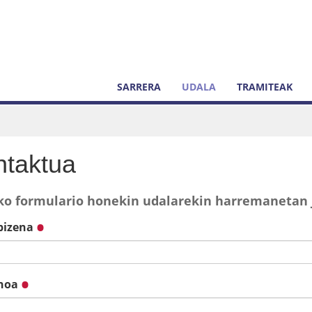
SARRERA
UDALA
TRAMITEAK
ntaktua
o formulario honekin udalarekin harremanetan j
bizena
onoa