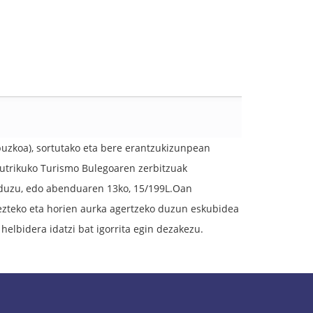
zkoa), sortutako eta bere erantzukizunpean
Mutrikuko Turismo Bulegoaren zerbitzuak
baduzu, edo abenduaren 13ko, 15/199L.Oan
rezteko eta horien aurka agertzeko duzun eskubidea
helbidera idatzi bat igorrita egin dezakezu.