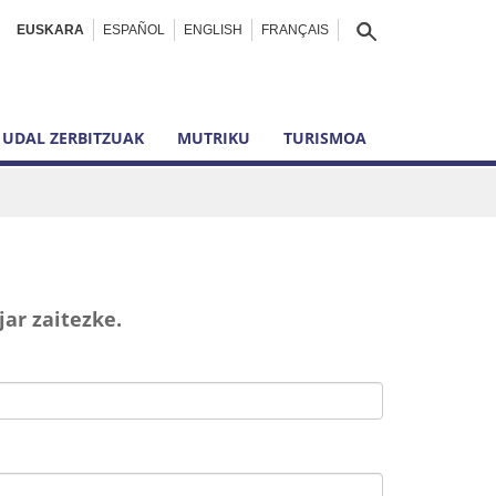
EUSKARA
ESPAÑOL
ENGLISH
FRANÇAIS
UDAL ZERBITZUAK
MUTRIKU
TURISMOA
ar zaitezke.