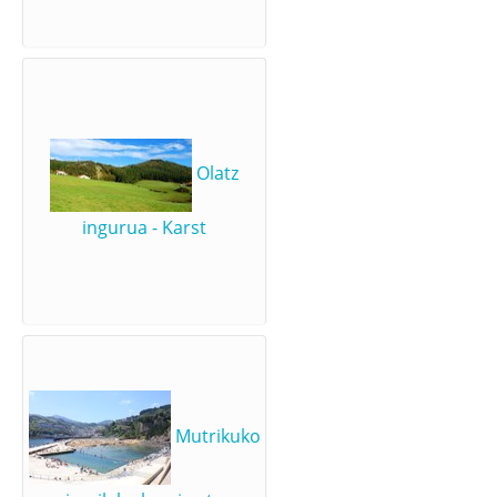
Olatz
ingurua - Karst
Mutrikuko