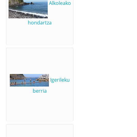
Alkoleako
hondartza
Igerileku
berria