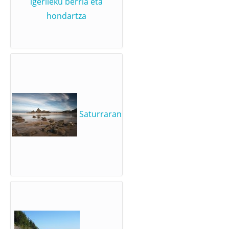
igerileku berria eta
hondartza
Saturraran