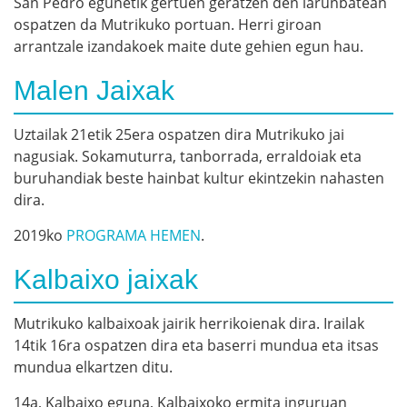
San Pedro egunetik gertuen geratzen den larunbatean
ospatzen da Mutrikuko portuan. Herri giroan
arrantzale izandakoek maite dute gehien egun hau.
Malen Jaixak
Uztailak 21etik 25era ospatzen dira Mutrikuko jai
nagusiak. Sokamuturra, tanborrada, erraldoiak eta
buruhandiak beste hainbat kultur ekintzekin nahasten
dira.
2019ko
PROGRAMA HEMEN
.
Kalbaixo jaixak
Mutrikuko kalbaixoak jairik herrikoienak dira. Irailak
14tik 16ra ospatzen dira eta baserri mundua eta itsas
mundua elkartzen ditu.
14a, Kalbaixo eguna, Kalbaixoko ermita inguruan