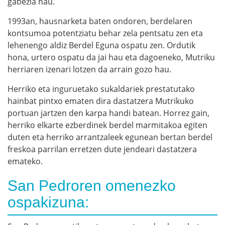
gabezia hau.
1993an, hausnarketa baten ondoren, berdelaren
kontsumoa potentziatu behar zela pentsatu zen eta
lehenengo aldiz Berdel Eguna ospatu zen. Ordutik
hona, urtero ospatu da jai hau eta dagoeneko, Mutriku
herriaren izenari lotzen da arrain gozo hau.
Herriko eta inguruetako sukaldariek prestatutako
hainbat pintxo ematen dira dastatzera Mutrikuko
portuan jartzen den karpa handi batean. Horrez gain,
herriko elkarte ezberdinek berdel marmitakoa egiten
duten eta herriko arrantzaleek egunean bertan berdel
freskoa parrilan erretzen dute jendeari dastatzera
emateko.
San Pedroren omenezko
ospakizuna: