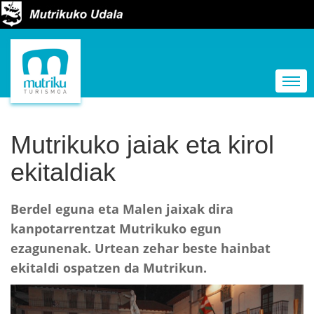
N
a
Togg
b
i
g
Mutrikuko jaiak eta kirol
a
ekitaldiak
z
i
Berdel eguna eta Malen jaixak dira
o
kanpotarrentzat Mutrikuko egun
a
ezagunenak. Urtean zehar beste hainbat
ekitaldi ospatzen da Mutrikun.