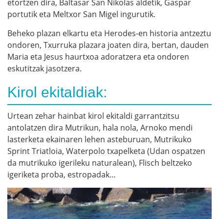
etortzen dira, Baltasar San Nikolas aldetik, Gaspar
portutik eta Meltxor San Migel ingurutik.
Beheko plazan elkartu eta Herodes-en historia antzeztu
ondoren, Txurruka plazara joaten dira, bertan, dauden
Maria eta Jesus haurtxoa adoratzera eta ondoren
eskutitzak jasotzera.
Kirol ekitaldiak:
Urtean zehar hainbat kirol ekitaldi garrantzitsu
antolatzen dira Mutrikun, hala nola, Arnoko mendi
lasterketa ekainaren lehen asteburuan, Mutrikuko
Sprint Triatloia, Waterpolo txapelketa (Udan ospatzen
da mutrikuko igerileku naturalean), Flisch beltzeko
igeriketa proba, estropadak…