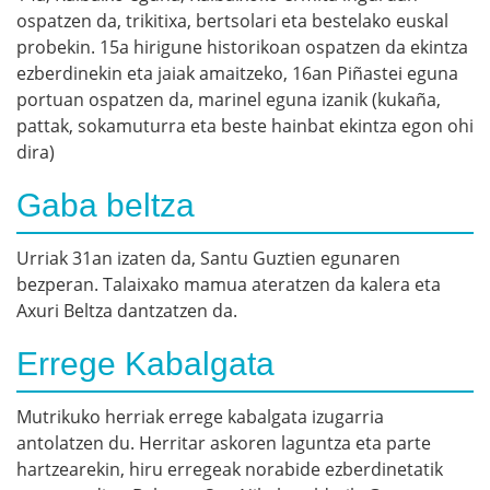
ospatzen da, trikitixa, bertsolari eta bestelako euskal
probekin. 15a hirigune historikoan ospatzen da ekintza
ezberdinekin eta jaiak amaitzeko, 16an Piñastei eguna
portuan ospatzen da, marinel eguna izanik (kukaña,
pattak, sokamuturra eta beste hainbat ekintza egon ohi
dira)
Gaba beltza
Urriak 31an izaten da, Santu Guztien egunaren
bezperan. Talaixako mamua ateratzen da kalera eta
Axuri Beltza dantzatzen da.
Errege Kabalgata
Mutrikuko herriak errege kabalgata izugarria
antolatzen du. Herritar askoren laguntza eta parte
hartzearekin, hiru erregeak norabide ezberdinetatik