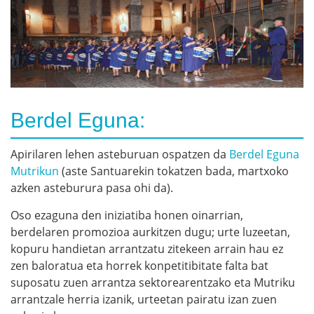
Berdel Eguna:
Apirilaren lehen asteburuan ospatzen da
Berdel Eguna
Mutrikun
(aste Santuarekin tokatzen bada, martxoko
azken asteburura pasa ohi da).
Oso ezaguna den iniziatiba honen oinarrian,
berdelaren promozioa aurkitzen dugu; urte luzeetan,
kopuru handietan arrantzatu zitekeen arrain hau ez
zen baloratua eta horrek konpetitibitate falta bat
suposatu zuen arrantza sektorearentzako eta Mutriku
arrantzale herria izanik, urteetan pairatu izan zuen