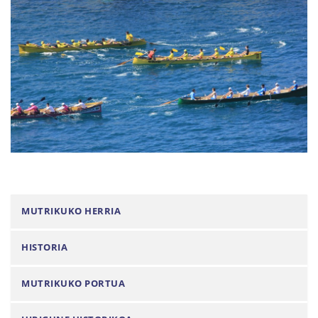
N
MUTRIKUKO HERRIA
a
HISTORIA
b
i
MUTRIKUKO PORTUA
g
a