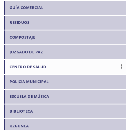
i
GUÍA COMERCIAL
ó
n
RESIDUOS
COMPOSTAJE
JUZGADO DE PAZ
CENTRO DE SALUD
POLICIA MUNICIPAL
ESCUELA DE MÚSICA
BIBLIOTECA
KZGUNEA