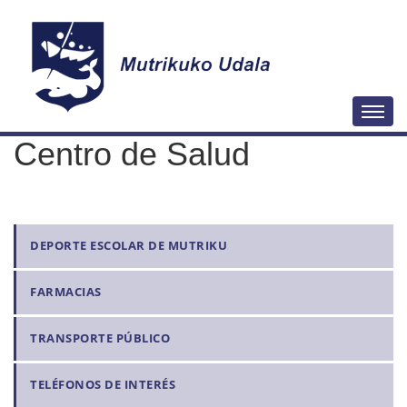
N
Togg
a
Centro de Salud
v
e
g
a
N
DEPORTE ESCOLAR DE MUTRIKU
c
a
i
FARMACIAS
v
ó
e
n
TRANSPORTE PÚBLICO
g
a
TELÉFONOS DE INTERÉS
c