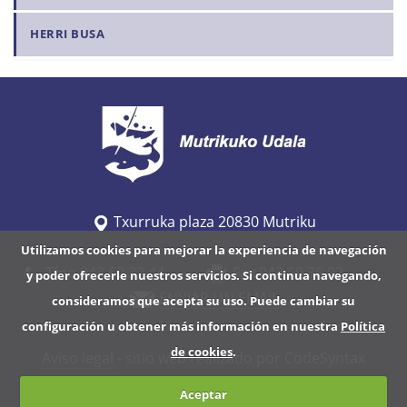
HERRI BUSA
Txurruka plaza 20830 Mutriku
Utilizamos cookies para mejorar la experiencia de navegación
Tfno 943 60 32 44
Fax 943 60 36 92
y poder ofrecerle nuestros servicios. Si continua navegando,
ENVIAR UN EMAIL
consideramos que acepta su uso. Puede cambiar su
configuración u obtener más información en nuestra
Política
de cookies
.
Aviso legal
- sitio web realizado por CodeSyntax
Aceptar