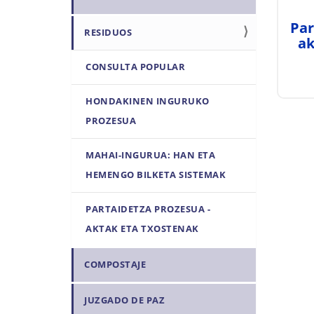
q
ó
u
Par
n
RESIDUOS
ak
í
:
CONSULTA POPULAR
HONDAKINEN INGURUKO
PROZESUA
MAHAI-INGURUA: HAN ETA
HEMENGO BILKETA SISTEMAK
PARTAIDETZA PROZESUA -
AKTAK ETA TXOSTENAK
COMPOSTAJE
JUZGADO DE PAZ