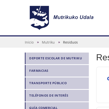
N
a
v
U
Inicio
Mutriku
Residuos
e
s
g
Re
t
N
DEPORTE ESCOLAR DE MUTRIKU
a
e
a
c
d
FARMACIAS
v
i
e
e
ó
s
TRANSPORTE PÚBLICO
g
n
t
a
TELÉFONOS DE INTERÉS
á
c
a
i
GUÍA COMERCIAL