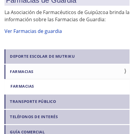
Farmacias de Guardia
La Asociación de Farmacéuticos de Guipúzcoa brinda la
información sobre las Farmacias de Guardia:
Ver Farmacias de guardia
N
DEPORTE ESCOLAR DE MUTRIKU
a
FARMACIAS
v
e
FARMACIAS
g
a
TRANSPORTE PÚBLICO
c
i
TELÉFONOS DE INTERÉS
ó
n
GUÍA COMERCIAL