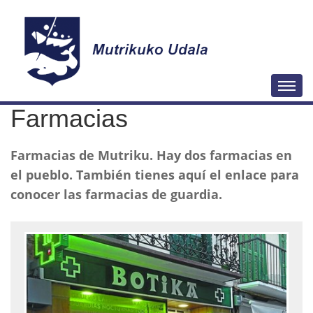
N
Togg
a
Farmacias
v
e
Farmacias de Mutriku. Hay dos farmacias en
g
el pueblo. También tienes aquí el enlace para
a
conocer las farmacias de guardia.
c
i
ó
n