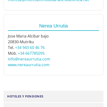
Nerea Urrutia
Jose Maria Alcibar bajo
20830-Mutriku
Tel.
+34 943 60 46 76
Mob.
+34 667785095
info@nereaurrutia.com
www.nereaurrutia.com
N
HOTELES Y PENSIONES
a