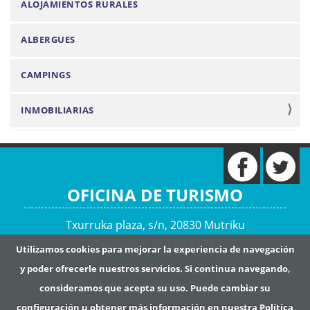
ALOJAMIENTOS RURALES
v
e
ALBERGUES
g
a
CAMPINGS
c
i
INMOBILIARIAS
ó
n
OFICINA DE TURISMO
Txurruka plaza, s/n, 20830 Mutriku
Telefonoa: 943 60 33 78
Utilizamos cookies para mejorar la experiencia de navegación
Envíanos un mensaje
y poder ofrecerle nuestros servicios. Si continua navegando,
consideramos que acepta su uso. Puede cambiar su
configuración u obtener más información en nuestra
Política