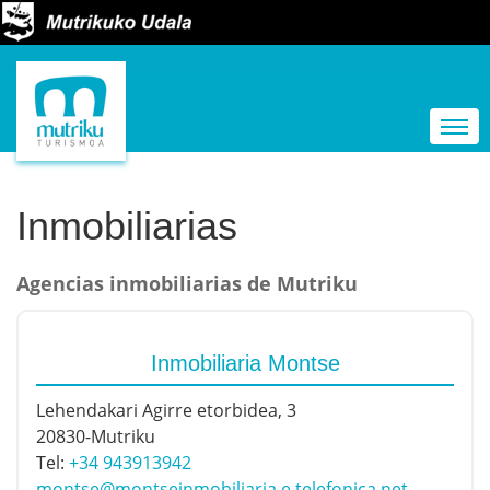
N
a
Togg
v
e
g
Inmobiliarias
a
c
Agencias inmobiliarias de Mutriku
i
ó
Inmobiliaria Montse
n
Lehendakari Agirre etorbidea, 3
20830-Mutriku
Tel:
+34 943913942
montse@montseinmobiliaria.e.telefonica.net