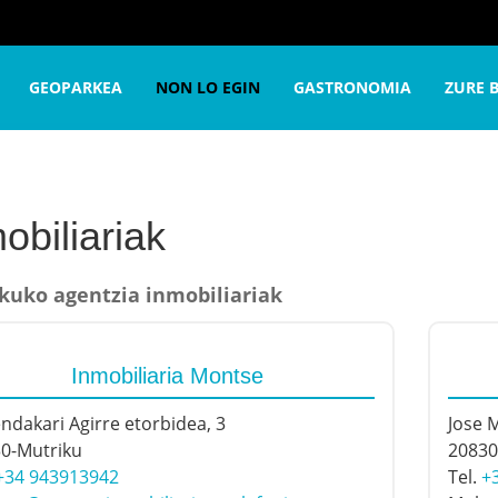
Inmobiliariak
GEOPARKEA
NON LO EGIN
GASTRONOMIA
ZURE 
obiliariak
kuko agentzia inmobiliariak
Inmobiliaria Montse
ndakari Agirre etorbidea, 3
Jose M
0-Mutriku
20830
+34 943913942
Tel.
+