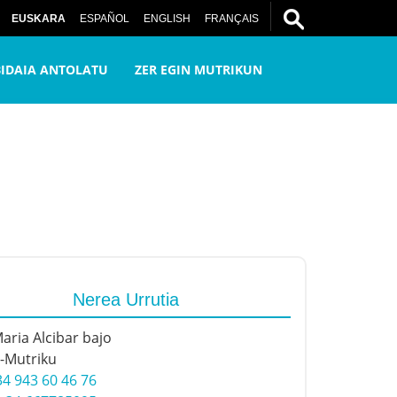
EUSKARA
ESPAÑOL
ENGLISH
FRANÇAIS
BIDAIA ANTOLATU
ZER EGIN MUTRIKUN
Nerea Urrutia
aria Alcibar bajo
-Mutriku
34 943 60 46 76