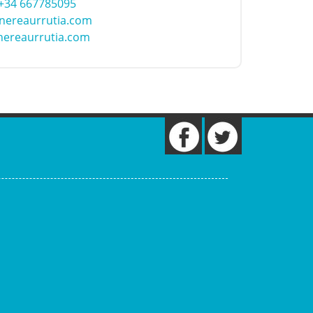
+34 667785095
nereaurrutia.com
ereaurrutia.com