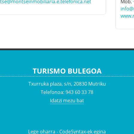
se@montseinmobiliaria.e.telefonica.net
Mob.
info@
www.n
TURISMO BULEGOA
Txurruka plaza, s/n, 20830 Mutriku
Telefonoa: 943 60 33 78
Idatzi mezu bat
Lege oharra
- CodeSyntax-ek egina