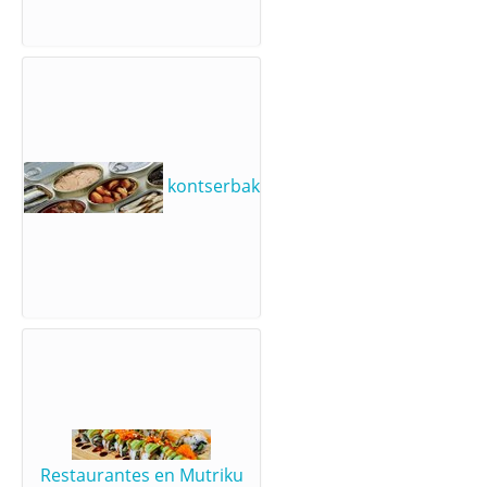
kontserbak
Restaurantes en Mutriku