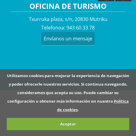
g
OFICINA DE TURISMO
a
Txurruka plaza, s/n, 20830 Mutriku
c
Telefonoa: 943 60 33 78
i
ó
Envíanos un mensaje
n
Aviso legal -
Sitio web realizado por CodeSyntax
Utilizamos cookies para mejorar la experiencia de navegación
y poder ofrecerle nuestros servicios. Si continua navegando,
consideramos que acepta su uso. Puede cambiar su
configuración u obtener más información en nuestra
Política
de cookies
.
Aceptar