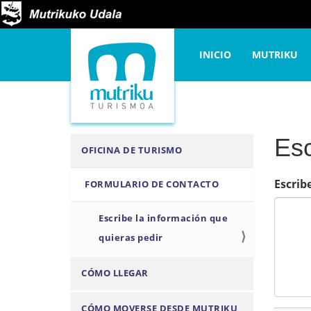
U
Inicio
Organiza el viaj
s
N
t
INICIO
MUTRIKU
a
e
v
d
e
e
g
s
a
Esc
N
OFICINA DE TURISMO
t
c
a
á
i
Escrib
FORMULARIO DE CONTACTO
v
a
ó
e
q
n
Escribe la información que
g
u
quieras pedir
a
í
c
:
CÓMO LLEGAR
i
ó
CÓMO MOVERSE DESDE MUTRIKU