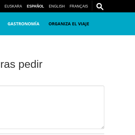
la información que quieras pedir
EUSKARA
ESPAÑOL
ENGLISH
FRANÇAIS
GASTRONOMÍA
ORGANIZA EL VIAJE
ras pedir