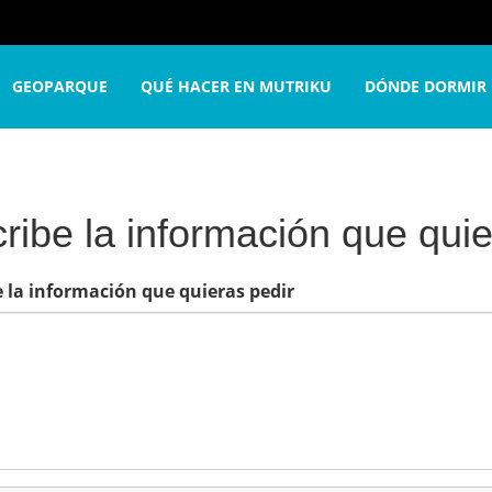
e
Oficina de Turismo
Formulario de contacto
Escribe 
GEOPARQUE
QUÉ HACER EN MUTRIKU
DÓNDE DORMIR
ribe la información que quie
e la información que quieras pedir