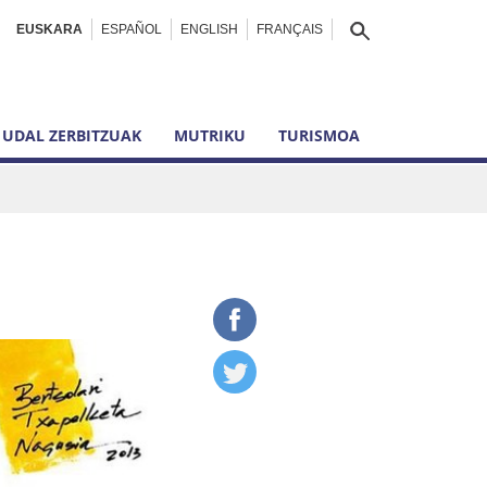
EUSKARA
ESPAÑOL
ENGLISH
FRANÇAIS
UDAL ZERBITZUAK
MUTRIKU
TURISMOA