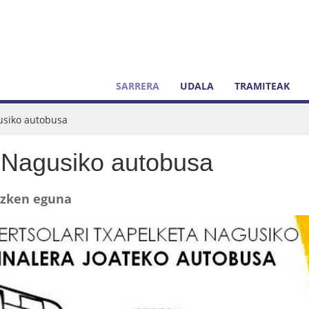
SARRERA
UDALA
TRAMITEAK
usiko autobusa
a Nagusiko autobusa
azken eguna