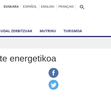
EUSKARA
ESPAÑOL
ENGLISH
FRANÇAIS
UDAL ZERBITZUAK
MUTRIKU
TURISMOA
e energetikoa