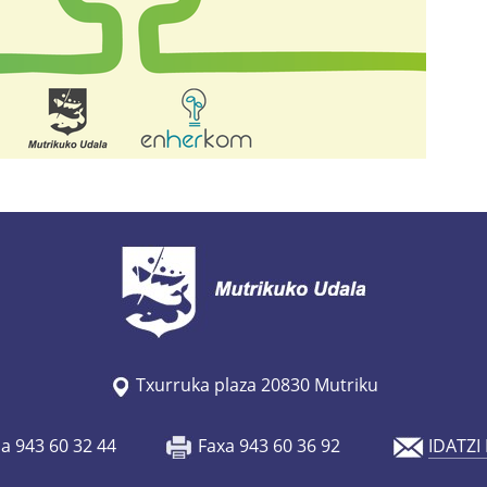
Txurruka plaza 20830 Mutriku
oa 943 60 32 44
Faxa 943 60 36 92
IDATZI