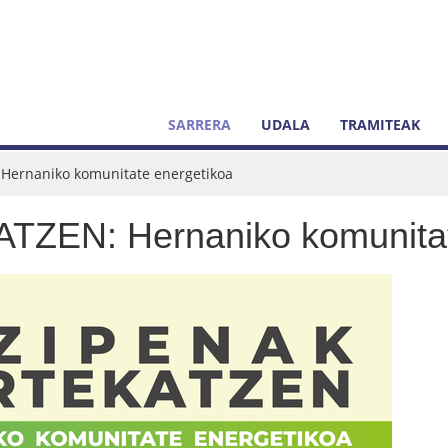
SARRERA
UDALA
TRAMITEAK
Hernaniko komunitate energetikoa
ZEN: Hernaniko komunitat