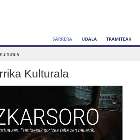
SARRERA
UDALA
TRAMITEAK
 Kulturala
rika Kulturala