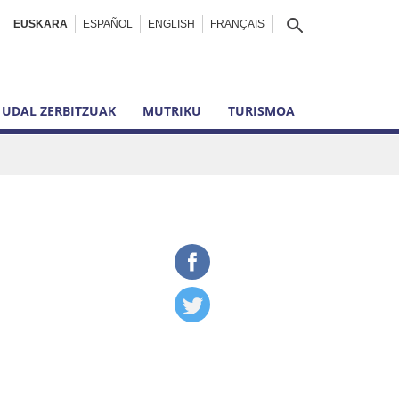
EUSKARA
ESPAÑOL
ENGLISH
FRANÇAIS
UDAL ZERBITZUAK
MUTRIKU
TURISMOA