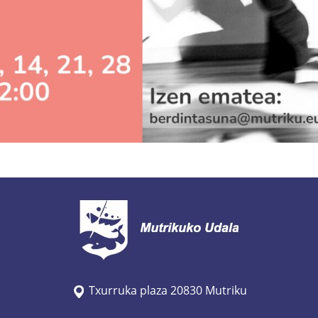
Txurruka plaza 20830 Mutriku