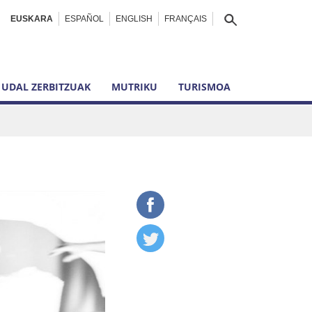
EUSKARA
ESPAÑOL
ENGLISH
FRANÇAIS
UDAL ZERBITZUAK
MUTRIKU
TURISMOA