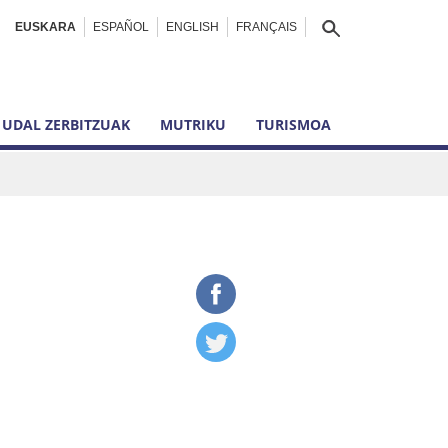
EUSKARA
ESPAÑOL
ENGLISH
FRANÇAIS
UDAL ZERBITZUAK
MUTRIKU
TURISMOA