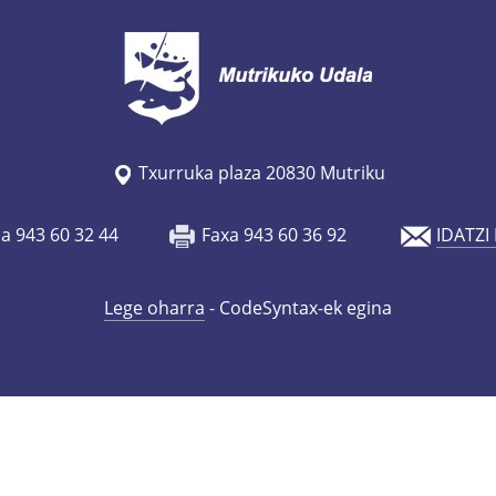
Txurruka plaza 20830 Mutriku
oa 943 60 32 44
Faxa 943 60 36 92
IDATZI
Lege oharra
- CodeSyntax-ek egina