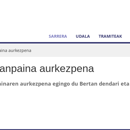
SARRERA
UDALA
TRAMITEAK
aina aurkezpena
kanpaina aurkezpena
inaren aurkezpena egingo du Bertan dendari eta