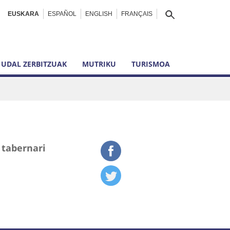
EUSKARA
ESPAÑOL
ENGLISH
FRANÇAIS
UDAL ZERBITZUAK
MUTRIKU
TURISMOA
 tabernari