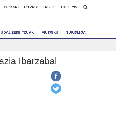
EUSKARA
ESPAÑOL
ENGLISH
FRANÇAIS
UDAL ZERBITZUAK
MUTRIKU
TURISMOA
azia Ibarzabal