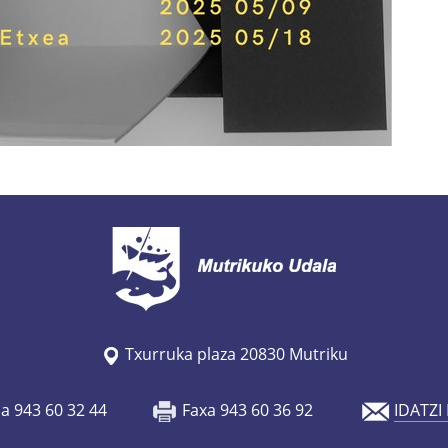
Txurruka plaza 20830 Mutriku
oa 943 60 32 44
Faxa 943 60 36 92
IDATZI