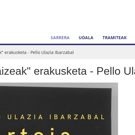
SARRERA
UDALA
TRAMITEAK
k" erakusketa - Pello Ulazia Ibarzabal
aizeak" erakusketa - Pello Ul