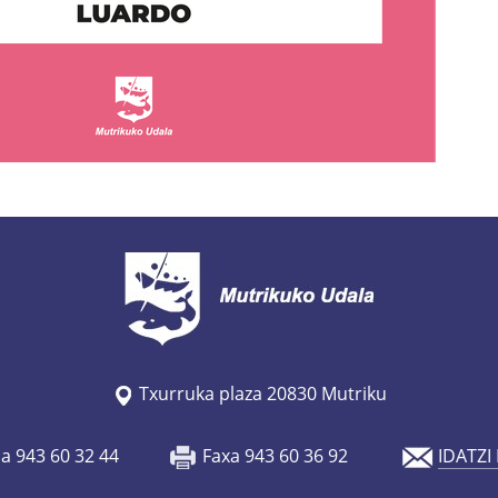
Txurruka plaza 20830 Mutriku
oa 943 60 32 44
Faxa 943 60 36 92
IDATZI