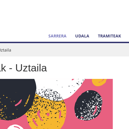
SARRERA
UDALA
TRAMITEAK
ztaila
k - Uztaila