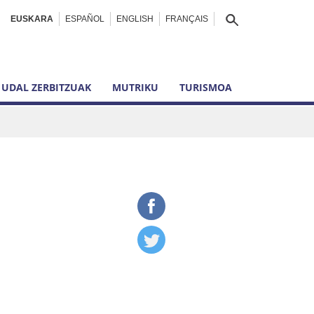
EUSKARA
ESPAÑOL
ENGLISH
FRANÇAIS
UDAL ZERBITZUAK
MUTRIKU
TURISMOA