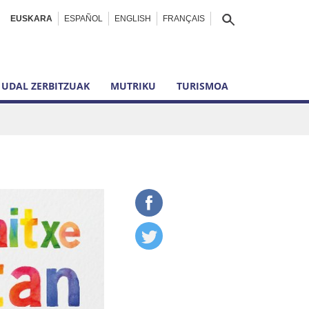
EUSKARA
ESPAÑOL
ENGLISH
FRANÇAIS
UDAL ZERBITZUAK
MUTRIKU
TURISMOA