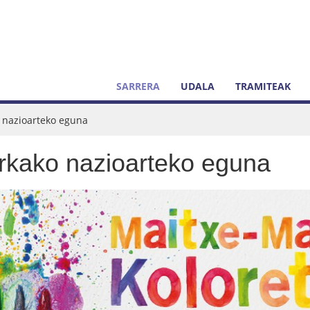
SARRERA
UDALA
TRAMITEAK
 nazioarteko eguna
rkako nazioarteko eguna