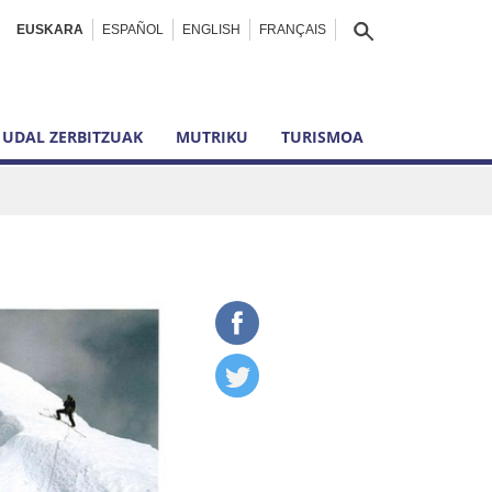
EUSKARA
ESPAÑOL
ENGLISH
FRANÇAIS
UDAL ZERBITZUAK
MUTRIKU
TURISMOA