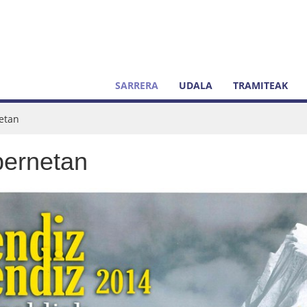
SARRERA
UDALA
TRAMITEAK
etan
bernetan