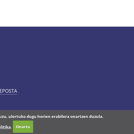
 EPOSTA
uzu, ulertuko dugu horien erabilera onartzen duzula.
litika
.
Onartu