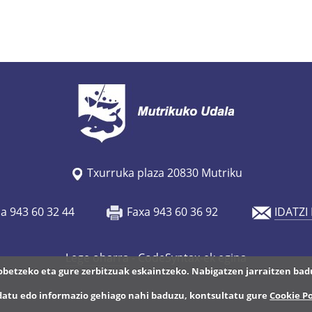
Txurruka plaza 20830 Mutriku
oa 943 60 32 44
Faxa 943 60 36 92
IDATZI
Lege oharra
- CodeSyntax-ek egina
hobetzeko eta gure zerbitzuak eskaintzeko. Nabigatzen jarraitzen bad
datu edo informazio gehiago nahi baduzu, kontsultatu gure
Cookie Po