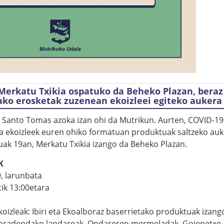
Merkatu Txikia ospatuko da Beheko Plazan, beraz
ako erosketak zuzenean ekoizleei egiteko aukera 
Santo Tomas azoka izan ohi da Mutrikun. Aurten, COVID-19
na ekoizleek euren ohiko formatuan produktuak saltzeko auk
uak 19an, Merkatu Txikia izango da Beheko Plazan.
K
, larunbata
tik 13:00etara
oizleak: Ibiri eta Ekoalboraz baserrietako produktuak izang
 loradendako landareak, Ondareren mermeladak, Goienetxe a