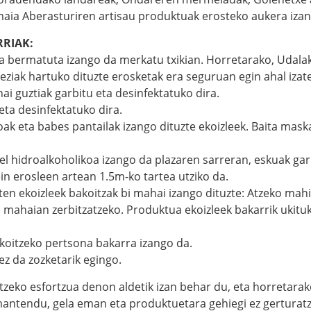
Amaia Aberasturiren artisau produktuak erosteko aukera izan
RIAK:
 bermatuta izango da merkatu txikian. Horretarako, Udalak 
eziak hartuko dituzte erosketak era seguruan egin ahal izat
hai guztiak garbitu eta desinfektatuko dira.
eta desinfektatuko dira.
oak eta babes pantailak izango dituzte ekoizleek. Baita maska
el hidroalkoholikoa izango da plazaren sarreran, eskuak gar
in erosleen artean 1.5m-ko tartea utziko da.
uten ekoizleek bakoitzak bi mahai izango dituzte: Atzeko ma
o mahaian zerbitzatzeko. Produktua ekoizleek bakarrik ukitu
akoitzeko pertsona bakarra izango da.
 ez da zozketarik egingo.
eko esfortzua denon aldetik izan behar du, eta horretarako
 mantendu, gela eman eta produktuetara gehiegi ez gerturat