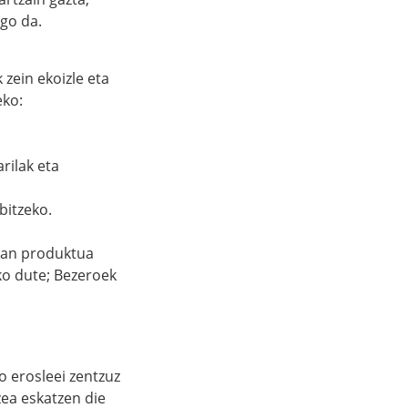
go da.
zein ekoizle eta
eko:
rilak eta
bitzeko.
hian produktua
ko dute; Bezeroek
 erosleei zentzuz
zea eskatzen die