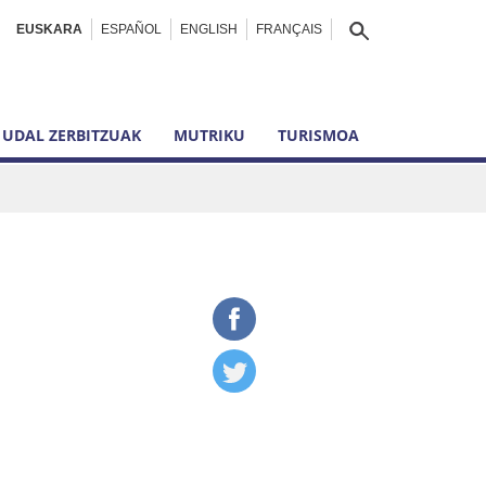
EUSKARA
ESPAÑOL
ENGLISH
FRANÇAIS
UDAL ZERBITZUAK
MUTRIKU
TURISMOA