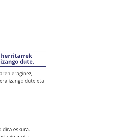
 herritarrek
izango dute.
aren eraginez,
era izango dute eta
o dira eskura.
rtzain gazta,