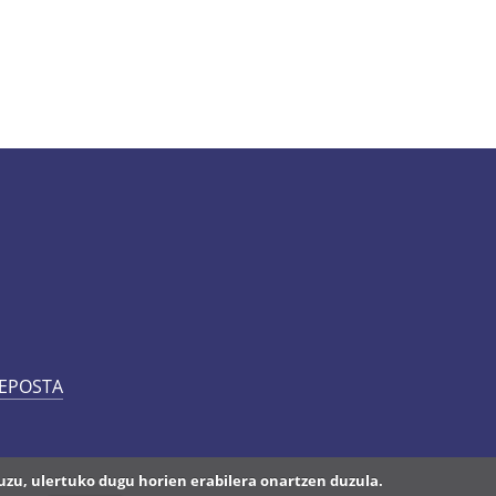
 EPOSTA
uzu, ulertuko dugu horien erabilera onartzen duzula.