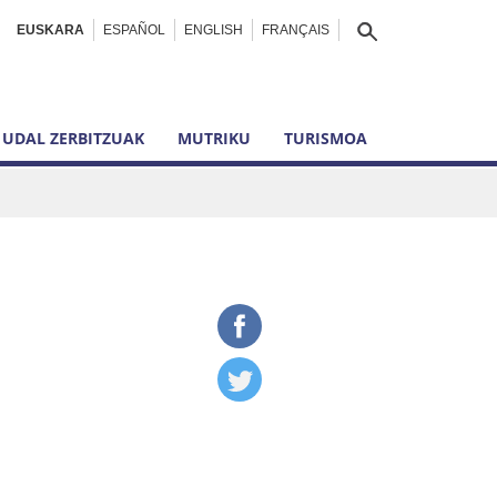
EUSKARA
ESPAÑOL
ENGLISH
FRANÇAIS
UDAL ZERBITZUAK
MUTRIKU
TURISMOA