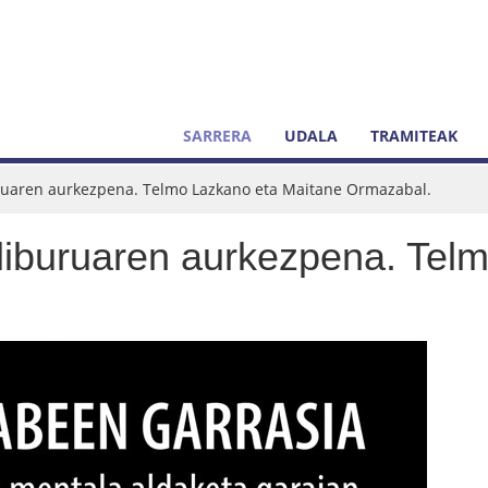
SARRERA
UDALA
TRAMITEAK
ruaren aurkezpena. Telmo Lazkano eta Maitane Ormazabal.
liburuaren aurkezpena. Tel