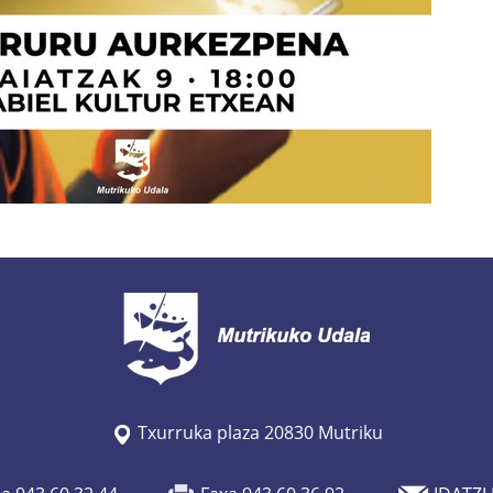
Txurruka plaza 20830 Mutriku