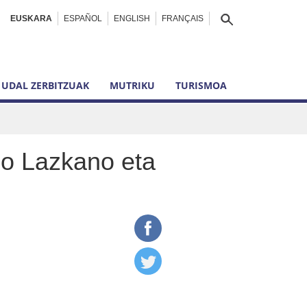
EUSKARA
ESPAÑOL
ENGLISH
FRANÇAIS
UDAL ZERBITZUAK
MUTRIKU
TURISMOA
mo Lazkano eta