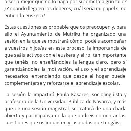
o sería mejor que no lo haga por si cometo algún fallo?
.
¿Y cuando lleguen los deberes, cuál sería mi papel si no
e
entiendo euskera?
u
Estas cuestiones es probable que os preocupen y, para
s
ello el Ayuntamiento de Mutriku ha organizado una
/
sesión en la que se mostrará cómo
podéis acompañar
e
a vuestros hijos/as en este proceso, la importancia de
u
que seáis activos con el euskera y el rol tan importante
/
que tenéis, no enseñándoles la lengua claro, pero sí
garantizándoles la motivación, el uso y el aprendizaje
a
necesarios; entendiendo que desde el hogar puede
g
complementarse y reforzarse el aprendizaje escolar.
e
n
La sesión la impartirá Paula Kasares, sociolingúista y
profesora de la Universidad Pública de Navarra, y más
d
que de una sesión magistral, se tratará de una charla
a
abierta y participativa en la que podréis comentar las
/
cuestiones que os inquieten y las dudas que tengáis.
p