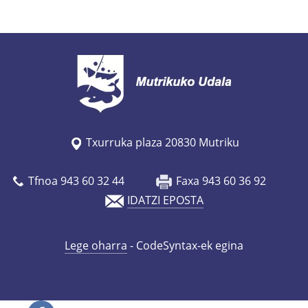
a
u
l
a
-
k
a
Txurruka plaza 20830 Mutriku
s
a
Tfnoa 943 60 32 44
Faxa 943 60 36 92
r
IDATZI EPOSTA
e
s
e
Lege oharra
- CodeSyntax-ek egina
n
-
h