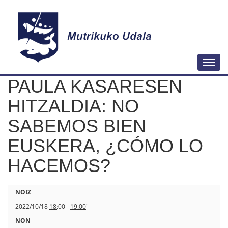
N
Togg
a
PAULA KASARESEN
b
i
HITZALDIA: NO
g
SABEMOS BIEN
a
EUSKERA, ¿CÓMO LO
z
i
HACEMOS?
o
a
h
NOIZ
t
2022/10/18
18:00
-
19:00
"
t
NON