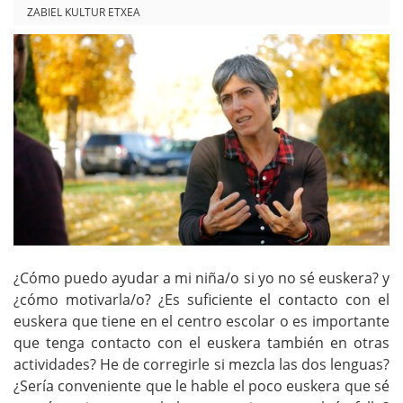
p
ZABIEL KULTUR ETXEA
s
:
/
/
w
w
w
.
m
u
¿Cómo puedo ayudar a mi niña/o si yo no sé euskera? y
t
¿cómo motivarla/o? ¿Es suficiente el contacto con el
r
euskera que tiene en el centro escolar o es importante
i
que tenga contacto con el euskera también en otras
k
actividades? He de corregirle si mezcla las dos lenguas?
¿Sería conveniente que le hable el poco euskera que sé
u