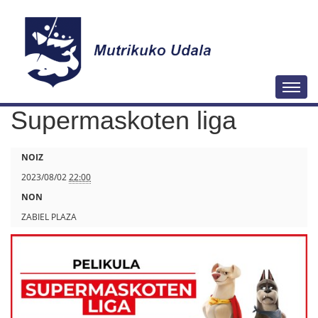
N
Togg
a
Supermaskoten liga
b
i
h
NOIZ
g
t
2023/08/02
22:00
a
t
NON
z
p
ZABIEL PLAZA
i
s
o
:
a
/
/
w